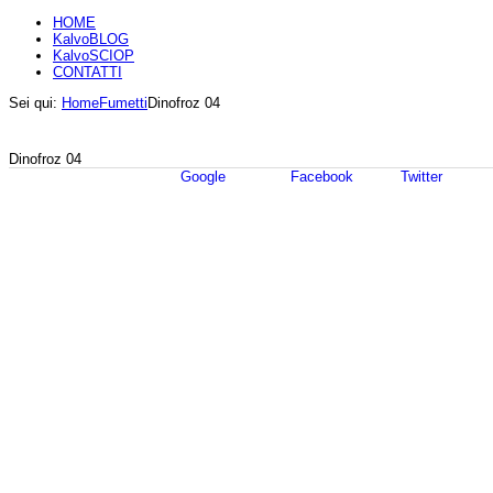
HOME
KalvoBLOG
KalvoSCIOP
CONTATTI
Sei qui:
Home
Fumetti
Dinofroz 04
Dinofroz 04
Google
Facebook
Twitter