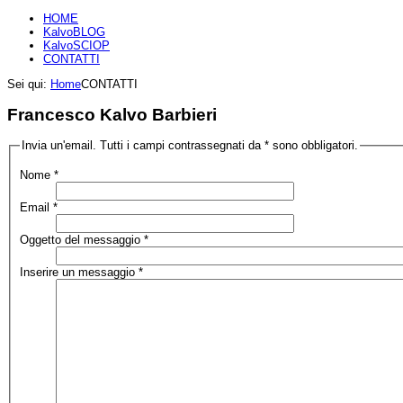
HOME
KalvoBLOG
KalvoSCIOP
CONTATTI
Sei qui:
Home
CONTATTI
Francesco Kalvo Barbieri
Invia un'email. Tutti i campi contrassegnati da * sono obbligatori.
Nome
*
Email
*
Oggetto del messaggio
*
Inserire un messaggio
*